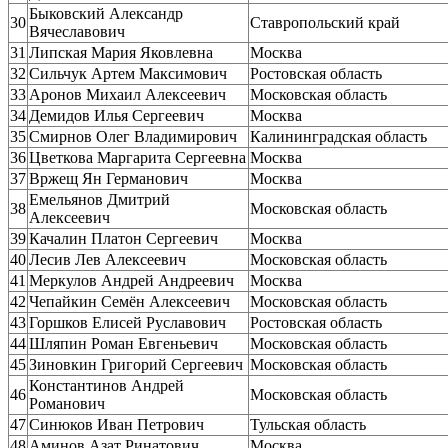
Быковский Александр
30
Ставропольский край
Вячеславович
31
Липская Мария Яковлевна
Москва
32
Сильчук Артем Максимович
Ростовская область
33
Аронов Михаил Алексеевич
Московская область
34
Демидов Илья Сергеевич
Москва
35
Смирнов Олег Владимирович
Калининградская область
36
Цветкова Маргарита Сергеевна
Москва
37
Вржещ Ян Германович
Москва
Емельянов Дмитрий
38
Московская область
Алексеевич
39
Качалин Платон Сергеевич
Москва
40
Лесив Лев Алексеевич
Московская область
41
Меркулов Андрей Андреевич
Москва
42
Чепайкин Семён Алексеевич
Московская область
43
Горшков Елисей Руславович
Ростовская область
44
Шляпин Роман Евгеньевич
Московская область
45
Зиновкин Григорий Сергеевич
Московская область
Константинов Андрей
46
Московская область
Романович
47
Синюков Иван Петрович
Тульская область
48
Аминов Азат Ринатович
Москва