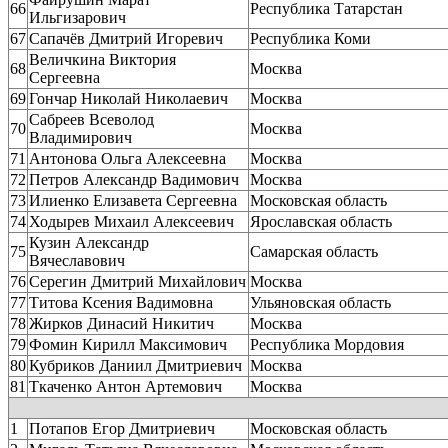
66
Республика Татарстан
Ильгизарович
67
Сапачёв Дмитрий Игоревич
Республика Коми
Величкина Виктория
68
Москва
Сергеевна
69
Гончар Николай Николаевич
Москва
Сабреев Всеволод
70
Москва
Владимирович
71
Антонова Ольга Алексеевна
Москва
72
Петров Александр Вадимович
Москва
73
Илиенко Елизавета Сергеевна
Московская область
74
Ходырев Михаил Алексеевич
Ярославская область
Кузин Александр
75
Самарская область
Вячеславович
76
Серегин Дмитрий Михайлович
Москва
77
Титова Ксения Вадимовна
Ульяновская область
78
Жирков Динасий Никитич
Москва
79
Фомин Кирилл Максимович
Республика Мордовия
80
Кубриков Даниил Дмитриевич
Москва
81
Ткаченко Антон Артемович
Москва
1
Потапов Егор Дмитриевич
Московская область