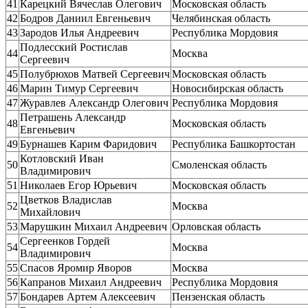
41
Карецкий Вячеслав Олегович
Московская область
42
Бодров Даниил Евгеньевич
Челябинская область
43
Зародов Илья Андреевич
Республика Мордовия
Подлесский Ростислав
44
Москва
Сергеевич
45
Полубрюхов Матвей Сергеевич
Московская область
46
Марин Тимур Сергеевич
Новосибирская область
47
Журавлев Александр Олегович
Республика Мордовия
Петрашень Александр
48
Московская область
Евгеньевич
49
Бурнашев Карим Фаридович
Республика Башкортостан
Котловский Иван
50
Смоленская область
Владимирович
51
Николаев Егор Юрьевич
Московская область
Цветков Владислав
52
Москва
Михайлович
53
Марушкин Михаил Андреевич
Орловская область
Сергеенков Гордей
54
Москва
Владимирович
55
Спасов Яромир Яворов
Москва
56
Капранов Михаил Андреевич
Республика Мордовия
57
Бондарев Артем Алексеевич
Пензенская область