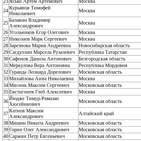
23
Ясько Артем Артёмович
Москва
Курьянов Тимофей
24
Москва
Николаевич
Балакин Владимир
25
Москва
Александрович
26
Угольников Егор Олегович
Москва
27
Николаев Марк Сергеевич
Москва
28
Зарезнова Мария Андреевна
Новосибирская область
29
Сагдуллин Марсель Рузалевич
Республика Татарстан
30
Сафонов Данила Антонович
Белгородская область
31
Меркулова Вера Антоновна
Республика Мордовия
32
Гуранда Леонард Дорелович
Московская область
33
Михайлова Анна Николаевна
Москва
34
Мисник Максим Сергеевич
Московская область
35
Евстигнеев Глеб Алексеевич
Москва
Йюдже Тимур-Рамазан
36
Московская область
Хюсейинович
Катнов Максим
37
Алтайский край
Александрович
38
Мишин Никита Андреевич
Московская область
39
Горин Олег Александрович
Московская область
40
Саржин Петр Евгеньевич
Московская область