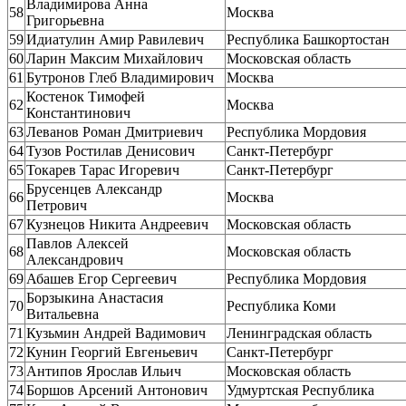
Владимирова Анна
58
Москва
Григорьевна
59
Идиатулин Амир Равилевич
Республика Башкортостан
60
Ларин Максим Михайлович
Московская область
61
Бутронов Глеб Владимирович
Москва
Костенок Тимофей
62
Москва
Константинович
63
Леванов Роман Дмитриевич
Республика Мордовия
64
Тузов Ростилав Денисович
Санкт-Петербург
65
Токарев Тарас Игоревич
Санкт-Петербург
Брусенцев Александр
66
Москва
Петрович
67
Кузнецов Никита Андреевич
Московская область
Павлов Алексей
68
Московская область
Александрович
69
Абашев Егор Сергеевич
Республика Мордовия
Борзыкина Анастасия
70
Республика Коми
Витальевна
71
Кузьмин Андрей Вадимович
Ленинградская область
72
Кунин Георгий Евгеньевич
Санкт-Петербург
73
Антипов Ярослав Ильич
Московская область
74
Боршов Арсений Антонович
Удмуртская Республика