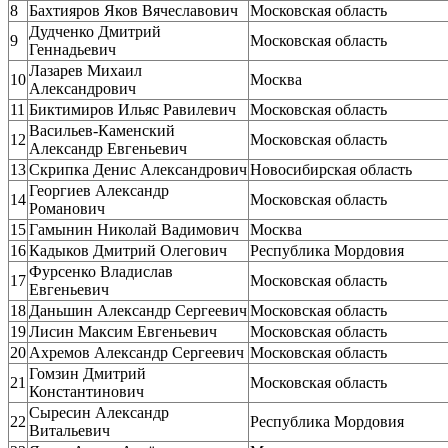
8
Бахтияров Яков Вячеславович
Московская область
Дудченко Дмитрий
9
Московская область
Геннадьевич
Лазарев Михаил
10
Москва
Александрович
11
Биктимиров Ильяс Равилевич
Московская область
Васильев-Каменский
12
Московская область
Александр Евгеньевич
13
Скрипка Денис Александрович
Новосибирская область
Георгиев Александр
14
Московская область
Романович
15
Гамынин Николай Вадимович
Москва
16
Кадыков Дмитрий Олегович
Республика Мордовия
Фурсенко Владислав
17
Московская область
Евгеньевич
18
Даньшин Александр Сергеевич
Московская область
19
Лисин Максим Евгеньевич
Московская область
20
Ахремов Александр Сергеевич
Московская область
Гомзин Дмитрий
21
Московская область
Константинович
Сыресин Александр
22
Республика Мордовия
Витальевич