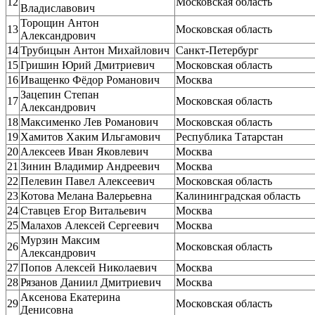
12
Московская область
Владиславович
Торощин Антон
13
Московская область
Александрович
14
Трубицын Антон Михайлович
Санкт-Петербург
15
Гришин Юрий Дмитриевич
Московская область
16
Иващенко Фёдор Романович
Москва
Зацепин Степан
17
Московская область
Александрович
18
Максименко Лев Романович
Московская область
19
Хамитов Хаким Ильгамович
Республика Татарстан
20
Алексеев Иван Яковлевич
Москва
21
Зинин Владимир Андреевич
Москва
22
Пелевин Павел Алексеевич
Московская область
23
Котова Мелана Валерьевна
Калининградская область
24
Ставцев Егор Витальевич
Москва
25
Малахов Алексей Сергеевич
Москва
Мурзин Максим
26
Московская область
Александрович
27
Попов Алексей Николаевич
Москва
28
Рязанов Даниил Дмитриевич
Москва
Аксенова Екатерина
29
Московская область
Денисовна