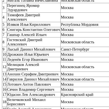
2
Мигаль Татьяна Вячеславовна
Московская область
Перегинец Яромир
3
Москва
Эдуардович
Тимофеев Дмитрий
4
Москва
Алексеевич
5
Иляков Илья Кириллович
Республика Мордовия
6
Снигирь Константин Олегович
Москва
7
Гашпар Алексей Ильич
Москва
Гостевский Дмитрий
8
Московская область
Алексеевич
9
Лысый Даниил Михайлович
Санкт-Петербург
10
Дрожжин Илья Юрьевич
Москва
11
Леденёв Егор Иванович
Москва
Мелицков Алексей
12
Московская область
Дмитриевич
13
Анохин Серафим Дмитриевич
Москва
14
Гаврилов Даниил Михайлович
Московская область
15
Лотович Антон Павлович
Москва
16
Сячин Владимир Сергеевич
Москва
17
Юдасин Лев Александрович
Красноярский край
Величковский Михаил
18
Москва
Борисович