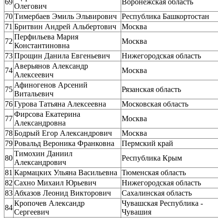
69
Воронежская область
Олегович
70
Тимербаев Эмиль Эльвирович
Республика Башкортостан
71
Бритвин Андрей Альбертович
Москва
Перфильева Мария
72
Москва
Константиновна
73
Прощин Данила Евгеньевич
Нижегородская область
Аверьянов Александр
74
Москва
Алексеевич
Афиногенов Арсений
75
Рязанская область
Витальевич
76
Гурова Татьяна Алексеевна
Московская область
Фирсова Екатерина
77
Москва
Александровна
78
Бодрый Егор Александрович
Москва
79
Ровальд Вероника Франковна
Пермский край
Тимохин Даниил
80
Республика Крым
Александрович
81
Кармацких Ульяна Васильевна
Тюменская область
82
Сахно Михаил Юрьевич
Нижегородская область
83
Абхазов Леонид Викторович
Сахалинская область
Кропочев Александр
Чувашская Республика -
84
Сергеевич
Чувашия