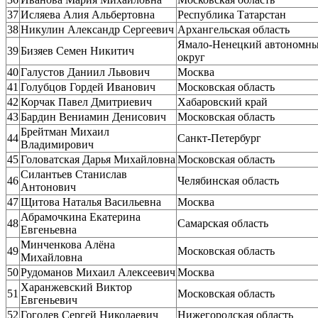
37
Исляева Алия Альбертовна
Республика Татарстан
38
Никулин Александр Сергеевич
Архангельская область
Ямало-Ненецкий автономн
39
Бизяев Семен Никитич
округ
40
Галустов Даниил Львович
Москва
41
Голубцов Гордей Иванович
Московская область
42
Корчак Павел Дмитриевич
Хабаровский край
43
Бардин Вениамин Денисович
Московская область
Брейтман Михаил
44
Санкт-Петербург
Владимирович
45
Головатская Дарья Михайловна
Московская область
Силантьев Станислав
46
Челябинская область
Антонович
47
Щитова Наталья Васильевна
Москва
Абрамочкина Екатерина
48
Самарская область
Евгеньевна
Минченкова Алёна
49
Московская область
Михайловна
50
Рудоманов Михаил Алексеевич
Москва
Харанжевский Виктор
51
Московская область
Евгеньевич
52
Гоголев Сергей Николаевич
Нижегородская область