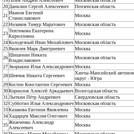
19
Гилёв Андрей Алексеевич
Московская область
20
Данилин Сергей Алексеевич
Пензенская область
Иванов Евгений
21
Москва
Станиславович
22
Низамов Тимур Маратович
Московская область
Тюхтикова Екатерина
23
Москва
Кирилловна
24
Колодезный Иван Михайлович
Московская область
25
Яковлев Марк Дмитриевич
Москва
Шишенин Никита
26
Московская область
Владиславович
27
Зворыкин Илья Александрович
Москва
Ханты-Мансийский автоно
28
Шевчик Никита Сергеевич
округ - Югра
29
Костин Константин Сергеевич
Москва
30
Корнилов Алексей Аркадьевич
Вологодская область
31
Лыткин Пётр Андреевич
Свердловская область
32
Субботин Илья Александрович
Московская область
33
Казакова Евгения Яковлевна
Москва
34
Хадарцев Максим Олегович
Москва
Жижченко Александр
35
Москва
Алексеевич
36
Иванова Мария Михайловна
Московская область