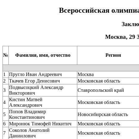
Всероссийская олимпи
Заклю
Москва, 29 3
№
Фамилия, имя, отчество
Регион
1
Пругло Иван Андреевич
Москва
2
Ткачев Егор Денисович
Московская область
Подвысоцкий Александр
3
Ставропольский край
Викторович
Кистин Матвей
4
Московская область
Александрович
Попов Владимир
5
Новосибирская область
Константинович
6
Миронюк Тимофей Никитич
Московская область
Соколов Анатолий
7
Московская область
Даниилович