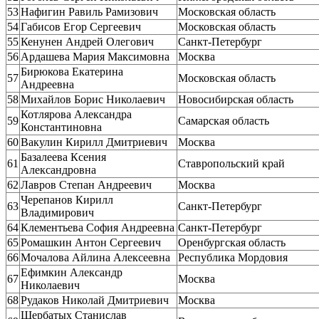
53
Нафигин Равиль Рамизович
Московская область
54
Габисов Егор Сергеевич
Московская область
55
Кенунен Андрей Олегович
Санкт-Петербург
56
Ардашева Мария Максимовна
Москва
Бирюкова Екатерина
57
Московская область
Андреевна
58
Михайлов Борис Николаевич
Новосибирская область
Котлярова Александра
59
Самарская область
Константиновна
60
Вакулин Кирилл Дмитриевич
Москва
Базалеева Ксения
61
Ставропольский край
Александровна
62
Лавров Степан Андреевич
Москва
Черепанов Кирилл
63
Санкт-Петербург
Владимирович
64
Клементьева София Андреевна
Санкт-Петербург
65
Ромашкин Антон Сергеевич
Оренбургская область
66
Мочалова Айлина Алексеевна
Республика Мордовия
Ефимкин Александр
67
Москва
Николаевич
68
Рудаков Николай Дмитриевич
Москва
Щербатых Станислав