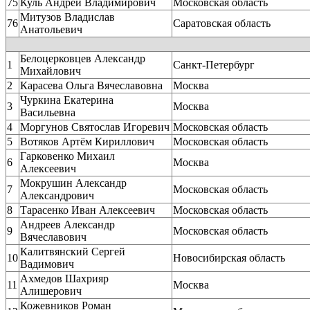
75
Куль Андрей Владимирович
Московская область
Митузов Владислав
76
Саратовская область
Анатольевич
Белоцерковцев Александр
1
Санкт-Петербург
Михайлович
2
Карасева Ольга Вячеславовна
Москва
Чуркина Екатерина
3
Москва
Васильевна
4
Моргунов Святослав Игоревич
Московская область
5
Вотяков Артём Кириллович
Московская область
Гарковенко Михаил
6
Москва
Алексеевич
Мокрушин Александр
7
Московская область
Александрович
8
Тарасенко Иван Алексеевич
Московская область
Андреев Александр
9
Московская область
Вячеславович
Калитвянский Сергей
10
Новосибирская область
Вадимович
Ахмедов Шахрияр
11
Москва
Алишерович
Кожевников Роман