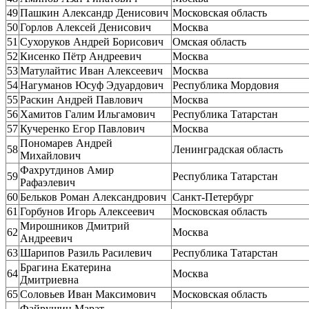
49
Пашкин Александр Денисович
Московская область
50
Горлов Алексей Денисович
Москва
51
Сухоруков Андрей Борисович
Омская область
52
Кисенко Пётр Андреевич
Москва
53
Матулайтис Иван Алексеевич
Москва
54
Нагуманов Юсуф Эдуардович
Республика Мордовия
55
Раскин Андрей Павлович
Москва
56
Хамитов Галим Ильгамович
Республика Татарстан
57
Кучеренко Егор Павлович
Москва
Пономарев Андрей
58
Ленинградская область
Михайлович
Фахрутдинов Амир
59
Республика Татарстан
Рафаэлевич
60
Бельков Роман Александрович
Санкт-Петербург
61
Горбунов Игорь Алексеевич
Московская область
Мирошников Дмитрий
62
Москва
Андреевич
63
Шарипов Разиль Расилевич
Республика Татарстан
Брагина Екатерина
64
Москва
Дмитриевна
65
Соловьев Иван Максимович
Московская область
Файрушин Марат