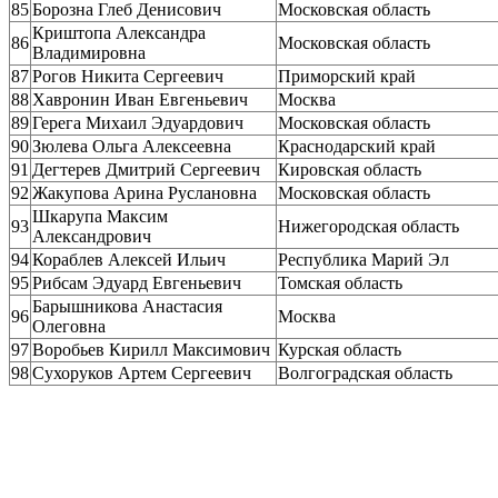
85
Борозна Глеб Денисович
Московская область
Криштопа Александра
86
Московская область
Владимировна
87
Рогов Никита Сергеевич
Приморский край
88
Хавронин Иван Евгеньевич
Москва
89
Герега Михаил Эдуардович
Московская область
90
Зюлева Ольга Алексеевна
Краснодарский край
91
Дегтерев Дмитрий Сергеевич
Кировская область
92
Жакупова Арина Руслановна
Московская область
Шкарупа Максим
93
Нижегородская область
Александрович
94
Кораблев Алексей Ильич
Республика Марий Эл
95
Рибсам Эдуард Евгеньевич
Томская область
Барышникова Анастасия
96
Москва
Олеговна
97
Воробьев Кирилл Максимович
Курская область
98
Сухоруков Артем Сергеевич
Волгоградская область