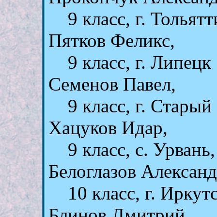
9 клаcc, г. Тольят
Пятков Феликс,
9 клаcc, г. Липецк
Семенов Павел,
9 клаcc, г. Старый
Хацуков Идар,
9 клаcc, с. Урван
Белоглазов Александ
10 класс, г. Иркут
Блинов Дмитрий,