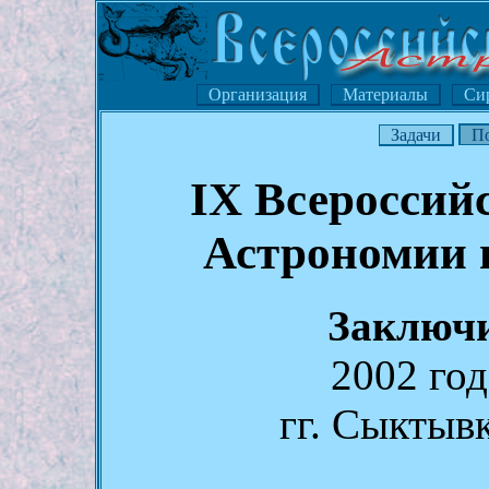
Организация
Материалы
Си
Задачи
П
IX Всероссий
Астрономии 
Заключи
2002 год
гг. Сыктыв