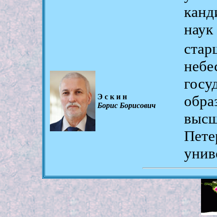
канд
наук
ста
небе
гос
Эскин
обр
Борис Борисович
выс
Пет
унив