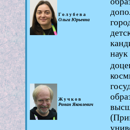
обр
доп
Голубева
Ольга Юрьевна
горо
детс
канд
наук
доц
косм
гос
обр
Жучков
Роман Яковлевич
высш
(Пр
унив