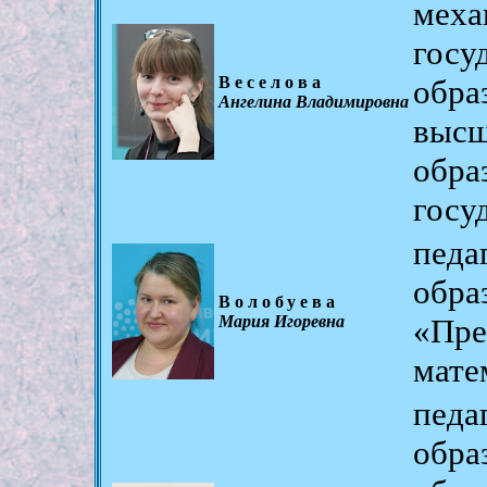
ме
гос
Веселова
обр
Ангелина Владимировна
выс
обра
госу
пед
об
Волобуева
Мария Игоревна
«Пр
мате
пед
обр