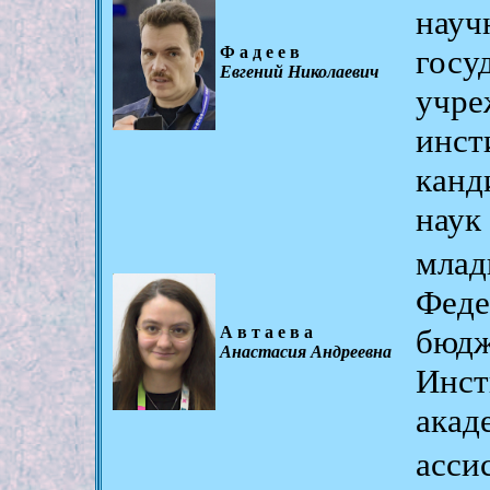
науч
Фадеев
гос
Евгений Николаевич
учр
инс
канд
наук
мла
Фед
Автаева
бюд
Анастасия Андреевна
Инст
акад
асс