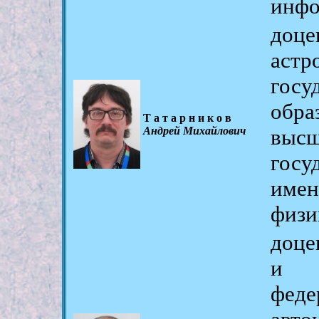
инфо
доце
аст
гос
обр
Татарников
Андрей Михайлович
высш
гос
имен
физи
до
и т
фед