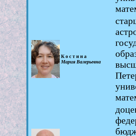
мате
ста
аст
гос
обр
Костина
Мария Валерьевна
выс
Пет
унив
мате
доц
фед
бюд