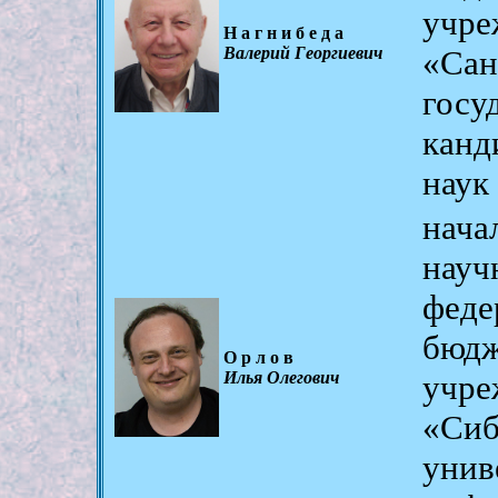
учре
Нагнибеда
Валерий Георгиевич
«Сан
гос
канд
наук
нача
на
фед
бюд
Орлов
Илья Олегович
учре
«Си
унив