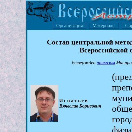
Организация
Материалы
Си
Состав центральной мето
Всероссийской
Утвержден
приказом
Минпрос
(пр
пре
мун
Игнатьев
Вячеслав Борисович
обще
горо
физи