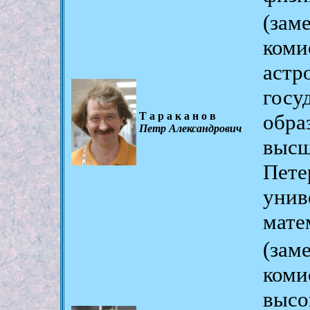
(за
ком
аст
гос
Тараканов
обр
Петр Александрович
выс
Пет
унив
мате
(за
коми
высо