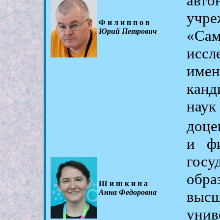
авт
учре
Филиппов
Юрий Петрович
«Са
исс
имен
канд
наук
доце
и фи
гос
обр
Шишкина
Анна Федоровна
выс
унив