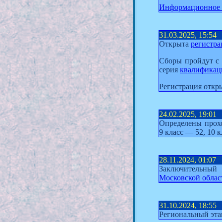
Информационное 
31.03.2025, 15:54
Открыта
регистра
Сборы пройдут с 
серия
квалификац
Регистрация откр
24.02.2025, 19:01
Определены прох
9 класс — 52, 10 к
28.11.2024, 01:07
Заключительный
Московской облас
31.10.2024, 18:55
Региональный эта