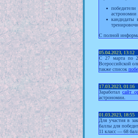
победители
астрономии 
кандидаты 
тренировочн
С полной информа
05.04.2023, 13:12
С 27 марта по 2
Всероссийской о
также список
побе
17.03.2023, 01:16
Заработал
сайт о
астрономии.
01.03.2023, 18:55
Для участия в з
баллы для победит
11 класс — 68 бал