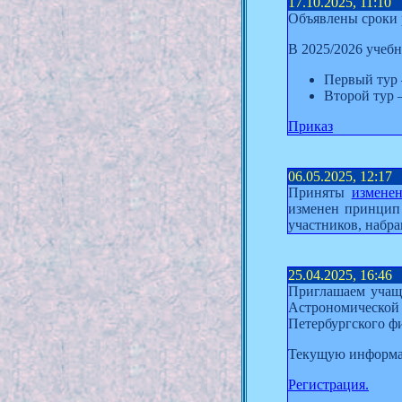
17.10.2025, 11:10
Объявлены сроки 
В 2025/2026 учебн
Первый тур 
Второй тур 
Приказ
06.05.2025, 12:17
Приняты
измене
изменен принцип 
участников, набр
25.04.2025, 16:46
Приглашаем учащ
Астрономической
Петербургского ф
Текущую информ
Регистрация.