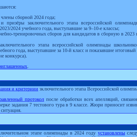
шаются:
 члены сборной 2024 года;
 и призёры заключительного этапа всероссийской олимпиа
2023/2024 учебного года, выступавшие за 9–10-е классы;
чебно-тренировочных сборов для кандидатов в сборную в 2023 г
заключительного этапа всероссийской олимпиады школьник
чебного года, выступавшие за 10-й класс и показавшие итоговый 
не конкурса).
риглашенных
.
дания и критериии
зключительного этапа Всероссийской олимпи
равленный протокол
после обработки всех апелляций, связан
ерке задания 7 тестового тура в 9 классе. Жюри приносит изви
 ситуация.
аключительном этапе олимпиады в 2024 году
установлены
след