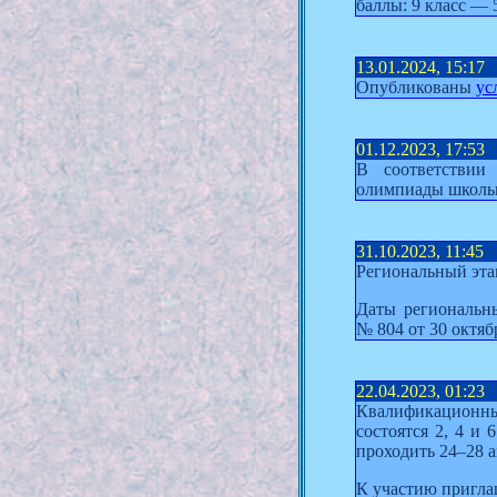
баллы: 9 класс — 
13.01.2024, 15:17
Опубликованы
ус
01.12.2023, 17:53
В соответстви
олимпиады школьн
31.10.2023, 11:45
Региональный эта
Даты региональн
№ 804 от 30 октяб
22.04.2023, 01:23
Квалификационны
состоятся 2, 4 и
проходить 24–28 а
К участию пригла