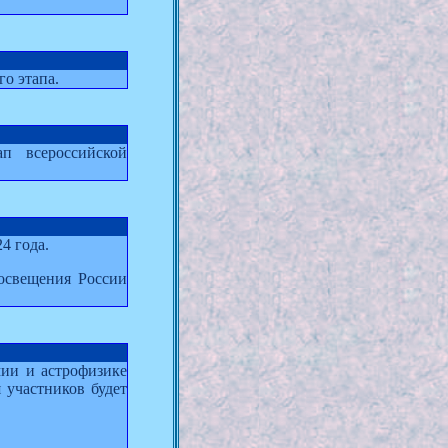
о этапа.
п всероссийской
4 года.
свещения России
ии и астрофизике
 участников будет