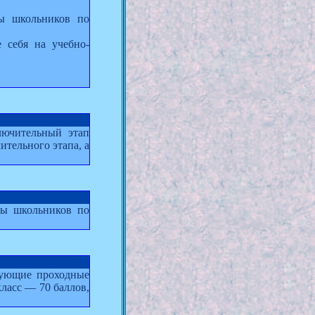
ды школьников по
 себя на учебно-
лючительный этап
ительного этапа, а
ды школьников по
ующие проходные
класс — 70 баллов,