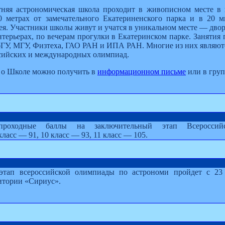
тняя астрономическая школа проходит в живописном месте в
0 метрах от замечательного Екатериненского парка и в 20 
я. Участники школы живут и учатся в уникальном месте — двор
терьерах, по вечерам прогулки в Екатеринском парке. Занятия
ГУ, МГУ, Физтеха, ГАО РАН и ИПА РАН. Многие из них являют
сийских и международных олимпиад.
о Школе можно получить в
информационном письме
или в гру
проходные баллы на заключительный этап Всероссий
класс — 91, 10 класс — 93, 11 класс — 105.
этап всероссийской олимпиады по астрономи пройдет с 23
итории «Сириус».