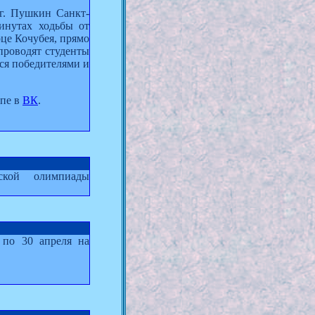
 г. Пушкин Санкт-
минутах ходьбы от
це Кочубея, прямо
 проводят студенты
ся победителями и
ппе в
ВК
.
ской олимпиады
 по 30 апреля на