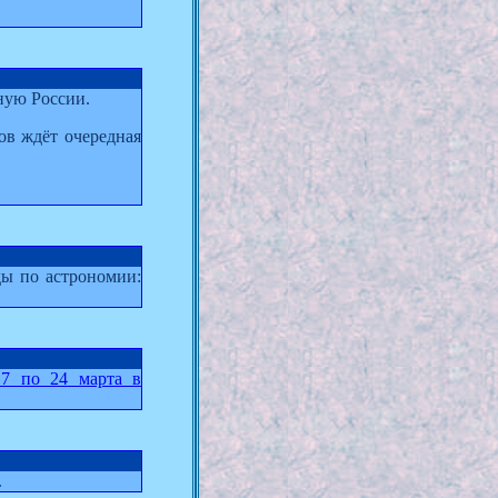
ную России.
ов ждёт очередная
ы по астрономии:
17 по 24 марта в
.