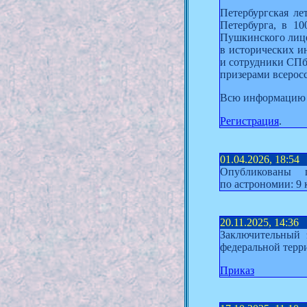
Петербургская ле
Петербурга, в 10
Пушкинского лице
в исторических ин
и сотрудники СПб
призерами всерос
Всю информацию 
Регистрация
.
01.04.2026, 18:54
Опубликованы 
по астрономии: 9 
20.11.2025, 14:36
Заключительный 
федеральной терр
Приказ