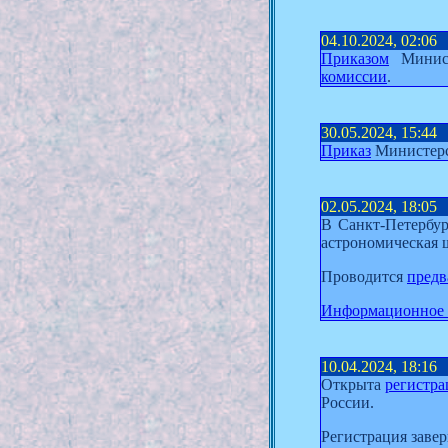
04.10.2024, 02:06
Приказом
Минист
комиссии
.
30.05.2024, 15:44
Приказ
Министерс
02.05.2024, 18:05
В Санкт-Петербур
астрономическая 
Проводится
предв
Информационное 
10.04.2024, 18:16
Открыта
регистра
России.
Регистрация завер