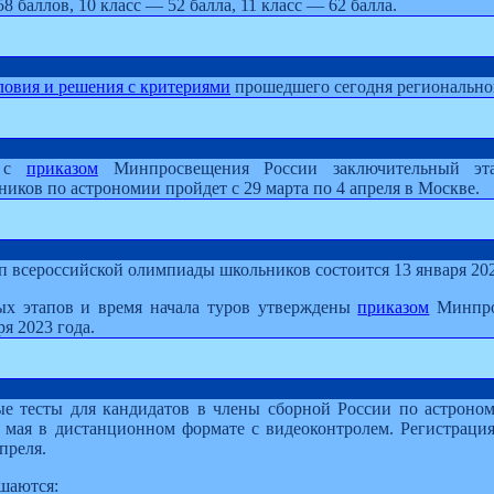
58 баллов, 10 класс — 52 балла, 11 класс — 62 балла.
ловия и решения с критериями
прошедшего сегодня региональног
и с
приказом
Минпросвещения России заключительный эта
иков по астрономии пройдет с 29 марта по 4 апреля в Москве.
п всероссийской олимпиады школьников состоится 13 января 202
ых этапов и время начала туров утверждены
приказом
Минпро
ря 2023 года.
е тесты для кандидатов в члены сборной России по астроном
 6 мая в дистанционном формате с видеоконтролем. Регистрация
преля.
шаются: