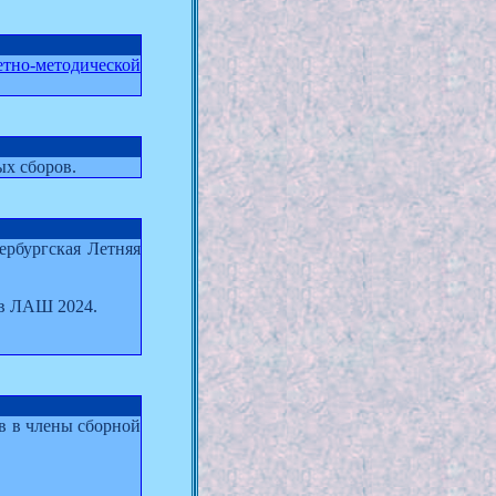
етно-методической
х сборов.
ербургская Летняя
 в ЛАШ 2024.
в в члены сборной