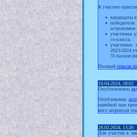
К участию пригла
кандидаты в
победители
астрономии 
участники у
го класса;
участники 
2023/2024 у
55 баллов (в
Полный
список п
10.04.2024, 18:02
Опубликованы
за
Опубликован
исп
ошибкой при пров
кого затронула эта
28.02.2024, 13:26
Для участия в з