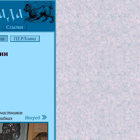
Ссылки
ив
ПЕРЛ
овка
мии
участников
Вперед
шибках