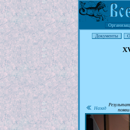
Организац
Документы
О
XV
Результат
Назад
появи